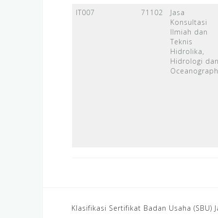
IT007
71102
Jasa
Konsultasi
Ilmiah dan
Teknis
Hidrolika,
Hidrologi da
Oceanograph
Post
Klasifikasi Sertifikat Badan Usaha (SBU) 