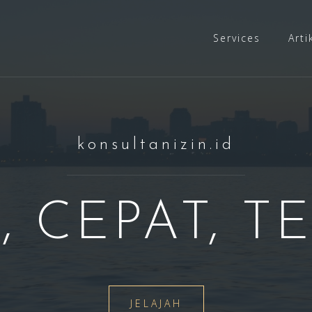
Services
Arti
konsultanizin.id
 CEPAT, T
JELAJAH